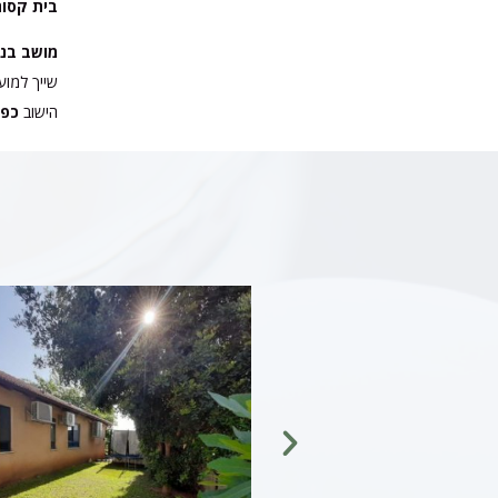
בית קסום
מושב בני
שייך למוע
הישוב
כפר