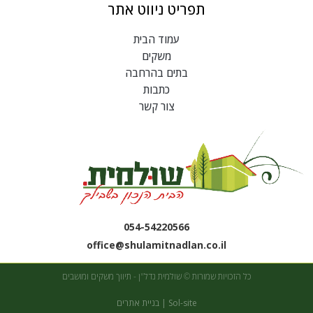
תפריט ניווט אתר
עמוד הבית
משקים
בתים בהרחבה
כתבות
צור קשר
054-54220566
office@shulamitnadlan.co.il
כל הזכויות שמורות © שולמית נדל"ן - תיווך משקים ומושבים
Sol-site | בניית אתרים