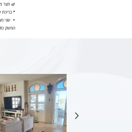
🌿 חצר מפ
* בריכת ש
+ שני מב
המשק כולו