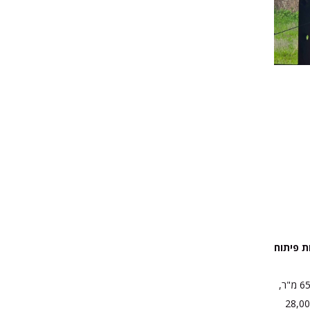
ת פיתוח
חזית רחבה של כ-45 מ', בית סבתא משופץ כ-130 מ"ר, מבנים חקלאיים בשטח כולל של כ-650 מ"ר,
 כ-28,000