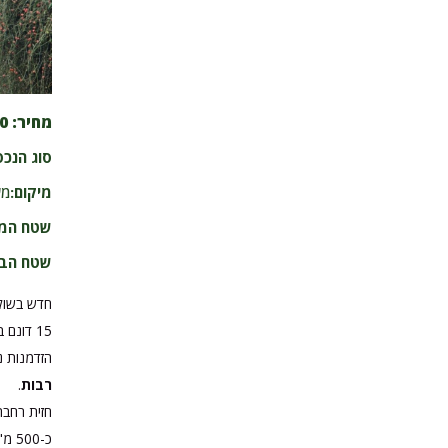
מחיר:
0
סוג הנכס
מיקום:
מש
שטח המ
שטח הבי
חדש בשוק
15 דונם ברצף
הזדמנות נ
רבות
.
כ-500 מ"ר פל"ח, זכויות בנייה ל-4 בתים, זכות ל2 פיצולים,