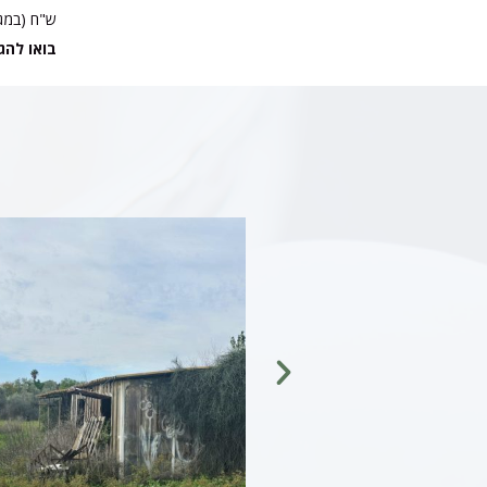
ש"ח (במגמ
בואו להג